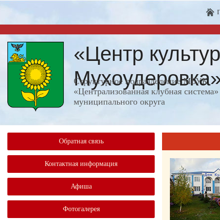
«Центр культур
Мухоудеровка
Структурное подразделение МБУК
«Централизованная клубная система»
муниципального округа
Обратная связь
Контактная информация
Афиша
Фотогалерея