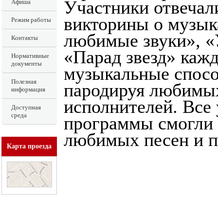
Участники отвечал
Афиша
викторины о музык
Режим работы
любимые звуки», «
Контакты
«Парад звезд» каж
Нормативные
документы
музыкальные спосо
Полезная
пародируя любимы
информация
исполнителей. Все
Доступная
среда
программы смогли 
любимых песен и п
Карта проезда