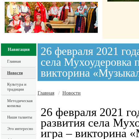
26 февраля 2021 год
Навигация
села Мухоудеровка 
Главная
викторина «Музыка
Новости
Культура и
традиции
Главная
/
Новости
Методическая
копилка
26 февраля 2021 го
Наши таланты
развития села Мух
Это интересно
игра – викторина 