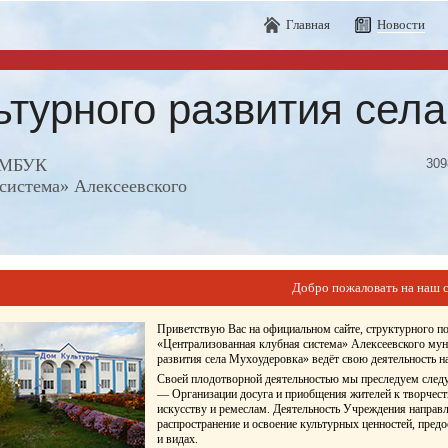
Главная
Новости
ьтурного развития сел
е МБУК
309
система» Алексеевского
Добро пожаловать на наш с
Приветствую Вас на официальном сайте, структурного 
«Централизованная клубная система» Алексеевского мун
развития села Мухоудеровка» ведёт свою деятельность
Своей плодотворной деятельностью мы преследуем след
— Организации досуга и приобщения жителей к творчест
искусству и ремеслам. Деятельность Учреждения направл
распространение и освоение культурных ценностей, пред
и видах.