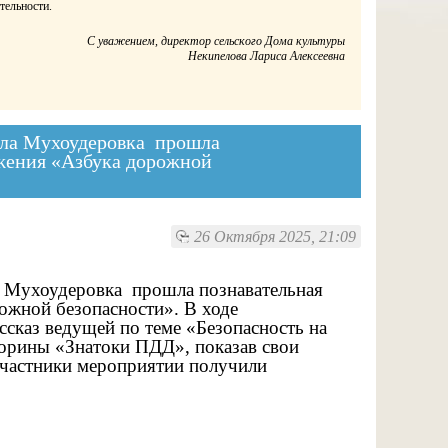
тельности.
С уважением, директор сельского Дома культуры
Некипелова Лариса Алексеевна
села Мухоудеровка прошла
жения «Азбука дорожной
26 Октября 2025, 21:09
ла Мухоудеровка прошла познавательная
ожной безопасности». В ходе
сказ ведущей по теме «Безопасность на
торины «Знатоки ПДД», показав свои
участники мероприятии получили