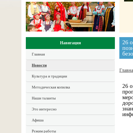
26 
Навигация
поз
без
Главная
Новости
Главн
Культура и традиции
26 о
Методическая копилка
про
меро
Наши таланты
доро
знан
Это интересно
инф
Афиша
Режим работы