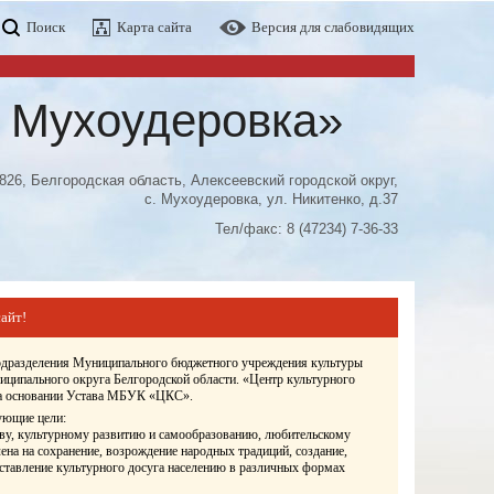
Поиск
Карта сайта
Версия для слабовидящих
а Мухоудеровка»
826, Белгородская область, Алексеевский городской округ,
с. Мухоудеровка, ул. Никитенко, д.37
Тел/факс: 8 (47234) 7-36-33
айт!
подразделения Муниципального бюджетного учреждения культуры
иципального округа Белгородской области. «Центр культурного
 на основании Устава МБУК «ЦКС».
ующие цели:
ву, культурному развитию и самообразованию, любительскому
ена на сохранение, возрождение народных традиций, создание,
оставление культурного досуга населению в различных формах