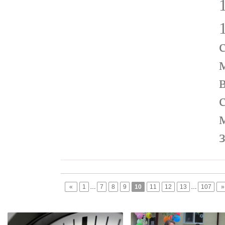
«
1
…
7
8
9
10
11
12
13
…
107