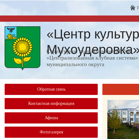
«Центр культур
Мухоудеровка
Структурное подразделение МБУК
«Централизованная клубная система»
муниципального округа
Обратная связь
Контактная информация
Афиша
Фотогалерея