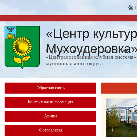
«Центр культур
Мухоудеровка
Структурное подразделение МБУК
«Централизованная клубная система»
муниципального округа
Обратная связь
Контактная информация
Афиша
Фотогалерея