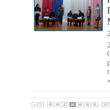
«
1
…
85
86
87
88
89
90
91
…
107