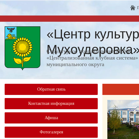
«Центр культур
Мухоудеровка
Структурное подразделение МБУК
«Централизованная клубная система»
муниципального округа
Обратная связь
Контактная информация
Афиша
Фотогалерея