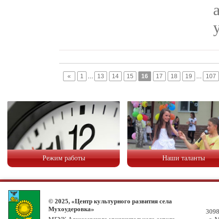
«
1
…
13
14
15
16
17
18
19
…
107
Режим работы
Наши таланты
© 2025, «Центр культурного развития села
Мухоудеровка»
3098