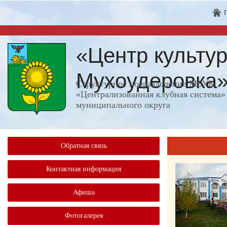
«Центр культур
Мухоудеровка
Структурное подразделение МБУК
«Централизованная клубная система»
муниципального округа
Обратная связь
Контактная информация
Афиша
Фотогалерея