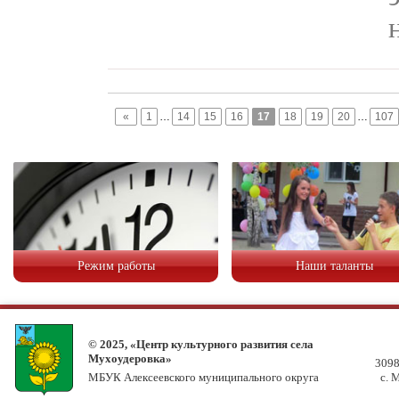
«
1
…
14
15
16
17
18
19
20
…
107
Режим работы
Наши таланты
© 2025, «Центр культурного развития села
Мухоудеровка»
3098
МБУК Алексеевского муниципального округа
с. 